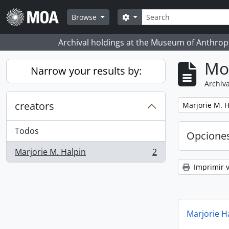
Skip to main content
Búsqueda
Search options
Browse
Archival holdings at the Museum of Anthropo
Mo
Narrow your results by:
Archiva
creators
Remove filter:
Marjorie M. H
Todos
Opcione
Marjorie M. Halpin
2
, 2 resultados
Imprimir v
Marjorie H