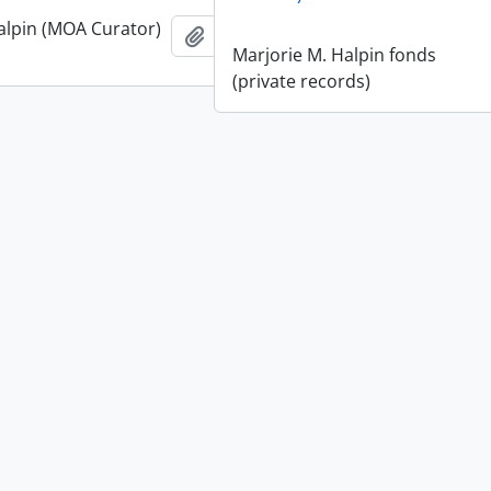
alpin (MOA Curator)
Añadir al portapapeles
Marjorie M. Halpin fonds
(private records)