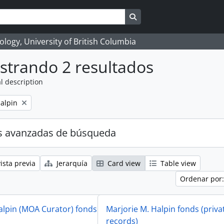
Search in browse page
logy, University of British Columbia
strando 2 resultados
l description
alpin
s avanzadas de búsqueda
ista previa
Jerarquía
Card view
Table view
Ordenar por:
alpin (MOA Curator) fonds
Marjorie M. Halpin fonds (priva
records)