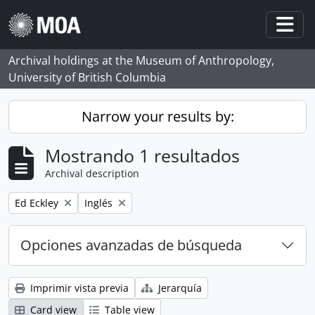
Skip to main content
Togg
Archival holdings at the Museum of Anthropology,
University of British Columbia
Narrow your results by:
Mostrando 1 resultados
Archival description
Remove filter:
Remove filter:
Ed Eckley
Inglés
Opciones avanzadas de búsqueda
Imprimir vista previa
Jerarquía
Card view
Table view