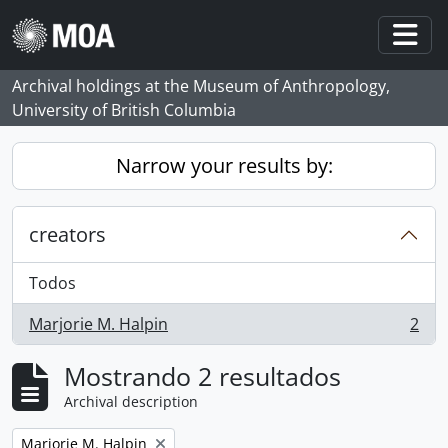
Skip to main content
Togg
Archival holdings at the Museum of Anthropology,
University of British Columbia
Narrow your results by:
creators
Todos
Marjorie M. Halpin
2
, 2 resultados
Mostrando 2 resultados
Archival description
Remove filter:
Marjorie M. Halpin