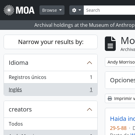
Skip to main content
Búsqueda
Search options
Browse
Archival holdings at the Museum of Anthropo
Mo
Narrow your results by:
Archiva
Idioma
Remove filter:
Andy Morris
Registros únicos
1
Opcione
, 1 resultados
Inglés
1
, 1 resultados
Imprimir v
creators
Haida in
Todos
29-5-88
·