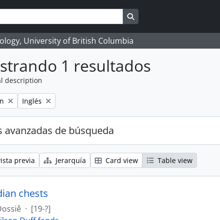
Search in browse page
logy, University of British Columbia
strando 1 resultados
l description
Remove filter:
on
Inglés
s avanzadas de búsqueda
ista previa
Jerarquía
Card view
Table view
dian chests
Dossiê
·
[19-?]