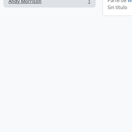
Parte de
W
Andy Morrison
1
, 1 resultados
Sin título