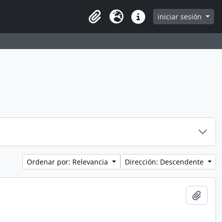
iniciar sesión
Clipboard
Idioma
Enlaces rápidos
Ordenar por: Relevancia
Dirección: Descendente
Añadi