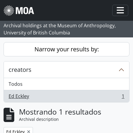
Skip to main content
Togg
Archival holdings at the Museum of Anthropology,
University of British Columbia
Narrow your results by:
creators
Todos
Ed Eckley
1
, 1 resultados
Mostrando 1 resultados
Archival description
Remove filter:
Ed Eckley