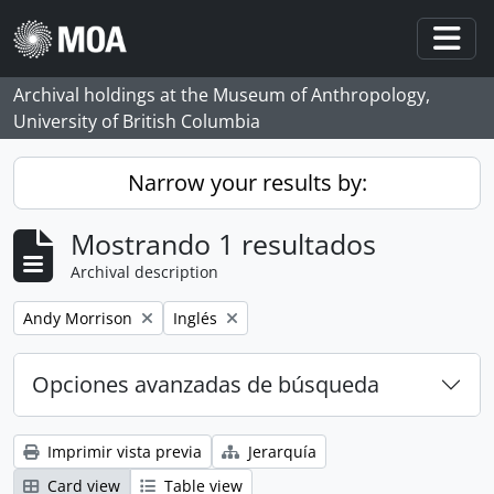
Skip to main content
Togg
Archival holdings at the Museum of Anthropology,
University of British Columbia
Narrow your results by:
Mostrando 1 resultados
Archival description
Remove filter:
Remove filter:
Andy Morrison
Inglés
Opciones avanzadas de búsqueda
Imprimir vista previa
Jerarquía
Card view
Table view