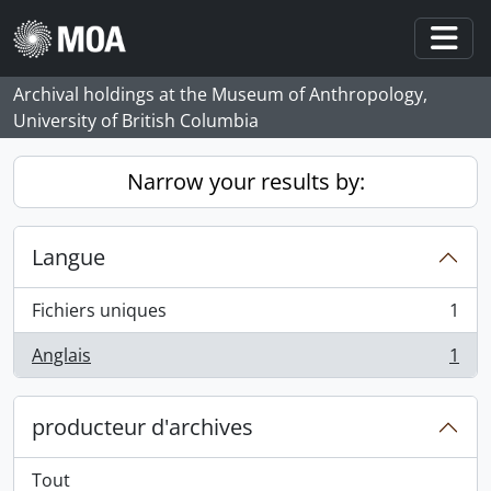
Skip to main content
Togg
Archival holdings at the Museum of Anthropology,
University of British Columbia
Narrow your results by:
Langue
Fichiers uniques
1
, 1 résultats
Anglais
1
, 1 résultats
producteur d'archives
Tout