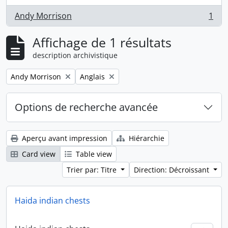
Andy Morrison
1
, 1 résultats
Affichage de 1 résultats
description archivistique
Remove filter:
Remove filter:
Andy Morrison
Anglais
Options de recherche avancée
Aperçu avant impression
Hiérarchie
Card view
Table view
Trier par: Titre
Direction: Décroissant
Haida indian chests