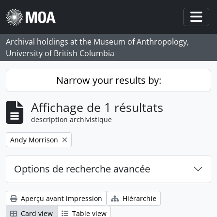
Skip to main content
Togg
Archival holdings at the Museum of Anthropology,
University of British Columbia
Narrow your results by:
Affichage de 1 résultats
description archivistique
Remove filter:
Andy Morrison
Options de recherche avancée
Aperçu avant impression
Hiérarchie
Card view
Table view