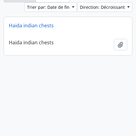
Trier par: Date de fin
Direction: Décroissant
Haida indian chests
Haida indian chests
Ajout