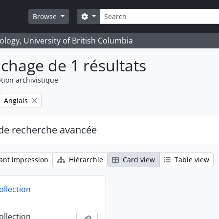
Rechercher
Search options
Browse
logy, University of British Columbia
ichage de 1 résultats
tion archivistique
Remove filter:
Anglais
de recherche avancée
ant impression
Hiérarchie
Card view
Table view
ollection
ollection