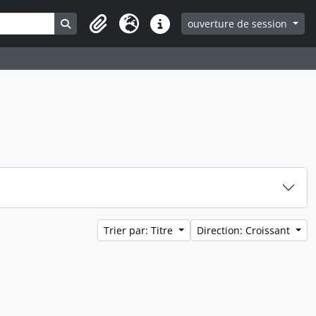
Search in browse page
ouverture de session
Clipboard
Langue
Liens rapides
Trier par: Titre
Direction: Croissant