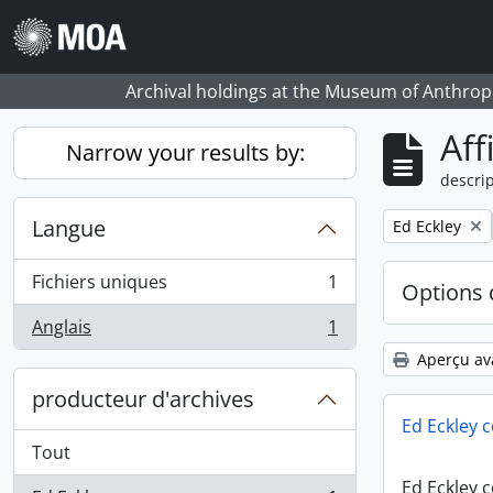
Skip to main content
Archival holdings at the Museum of Anthropo
Aff
Narrow your results by:
descrip
Langue
Remove filter:
Ed Eckley
Fichiers uniques
1
Options 
, 1 résultats
Anglais
1
, 1 résultats
Aperçu av
producteur d'archives
Ed Eckley c
Tout
Ed Eckley c