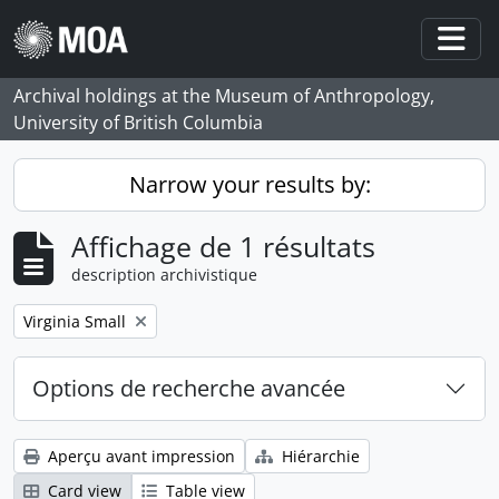
Skip to main content
Togg
Archival holdings at the Museum of Anthropology,
University of British Columbia
Narrow your results by:
Affichage de 1 résultats
description archivistique
Remove filter:
Virginia Small
Options de recherche avancée
Aperçu avant impression
Hiérarchie
Card view
Table view