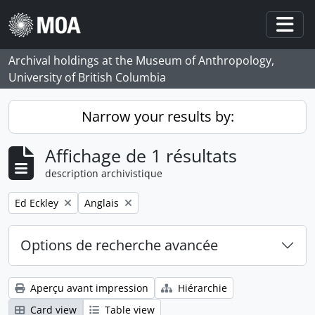
Skip to main content
Togg
Archival holdings at the Museum of Anthropology,
University of British Columbia
Narrow your results by:
Affichage de 1 résultats
description archivistique
Remove filter:
Remove filter:
Ed Eckley
Anglais
Options de recherche avancée
Aperçu avant impression
Hiérarchie
Card view
Table view