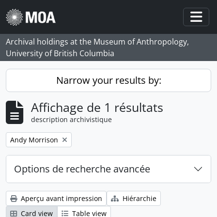
Skip to main content
Togg
Archival holdings at the Museum of Anthropology,
University of British Columbia
Narrow your results by:
Affichage de 1 résultats
description archivistique
Remove filter:
Andy Morrison
Options de recherche avancée
Aperçu avant impression
Hiérarchie
Card view
Table view