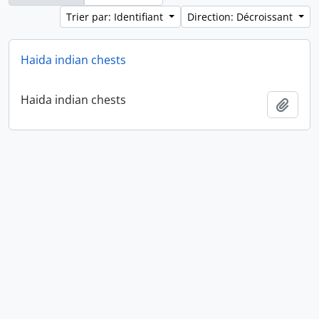
Trier par: Identifiant
Direction: Décroissant
Haida indian chests
Haida indian chests
Ajout