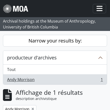
Skip to main content
Togg
Archival holdings at the Museum of Anthropology,
University of British Columbia
Narrow your results by:
producteur d'archives
Tout
Andy Morrison
1
, 1 résultats
Affichage de 1 résultats
description archivistique
Remove filter:
Andy Morrison