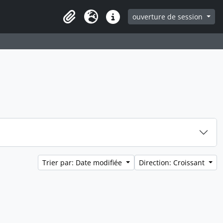
ouverture de session
Clipboard
Langue
Liens rapides
Trier par: Date modifiée
Direction: Croissant