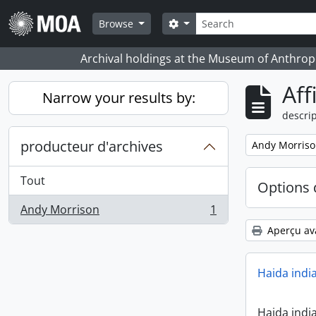
Skip to main content
Rechercher
Search options
Browse
Archival holdings at the Museum of Anthropo
Aff
Narrow your results by:
descrip
producteur d'archives
Remove filter:
Andy Morris
Tout
Options 
Andy Morrison
1
, 1 résultats
Aperçu av
Haida indi
Haida indi