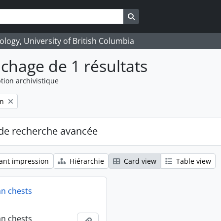
Search in browse page
logy, University of British Columbia
ichage de 1 résultats
tion archivistique
on
de recherche avancée
ant impression
Hiérarchie
Card view
Table view
an chests
an chests