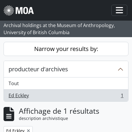
Skip to main content
Togg
Archival holdings at the Museum of Anthropology,
University of British Columbia
Narrow your results by:
producteur d'archives
Tout
Ed Eckley
1
, 1 résultats
Affichage de 1 résultats
description archivistique
Remove filter:
Ed Eckley