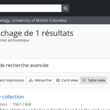
Search in browse page
logy, University of British Columbia
ichage de 1 résultats
tion archivistique
de recherche avancée
ant impression
Hiérarchie
Card view
Table view
 collection
tion
·
1967-1968