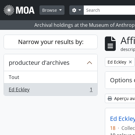
Skip to main content
Rechercher
Search options
Browse
Archival holdings at the Museum of Anthropo
Aff
Narrow your results by:
descrip
producteur d'archives
Remove filter:
Ed Eckley
Tout
Options 
Ed Eckley
1
, 1 résultats
Aperçu av
Ed Eckley
18
·
Collec