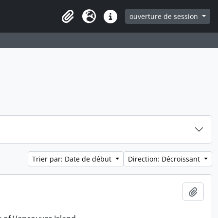
ouverture de session
Clipboard
Langue
Liens rapides
Trier par: Date de début
Direction: Décroissant
Ajout