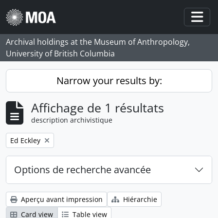
Skip to main content
Togg
Archival holdings at the Museum of Anthropology,
University of British Columbia
Narrow your results by:
Affichage de 1 résultats
description archivistique
Remove filter:
Ed Eckley
Options de recherche avancée
Aperçu avant impression
Hiérarchie
Card view
Table view