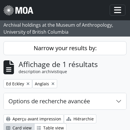
Skip to main content
Togg
Archival holdings at the Museum of Anthropology,
University of British Columbia
Narrow your results by:
Affichage de 1 résultats
description archivistique
Remove filter:
Remove filter:
Ed Eckley
Anglais
Options de recherche avancée
Aperçu avant impression
Hiérarchie
Card view
Table view