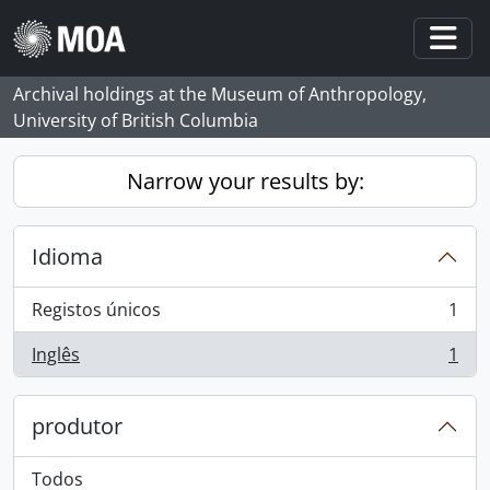
Skip to main content
Togg
Archival holdings at the Museum of Anthropology,
University of British Columbia
Narrow your results by:
Idioma
Registos únicos
1
, 1 resultados
Inglês
1
, 1 resultados
produtor
Todos