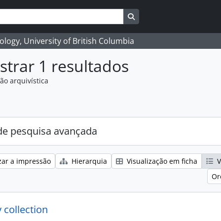
Search in browse page
logy, University of British Columbia
trar 1 resultados
ão arquivística
e pesquisa avançada
zar a impressão
Hierarquia
Visualização em ficha
V
Or
 collection