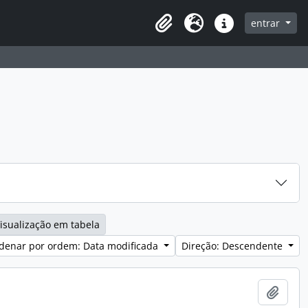
entrar
Clipboard
Idioma
Ligações rápidas
isualização em tabela
denar por ordem: Data modificada
Direção: Descendente
Adici