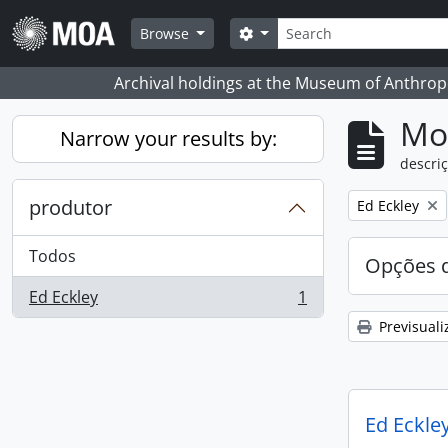
Skip to main content
Pesquisar
Search options
Browse
Archival holdings at the Museum of Anthropo
Mos
Narrow your results by:
descriç
produtor
Remove filter:
Ed Eckley
Todos
Opções d
Ed Eckley
1
, 1 resultados
Previsuali
Ed Eckley