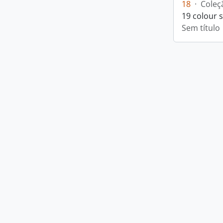
18
·
Coleç
19 colour 
Sem título