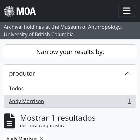
Skip to main content
Togg
Archival holdings at the Museum of Anthropology,
University of British Columbia
Narrow your results by:
produtor
Todos
Andy Morrison
1
, 1 resultados
Mostrar 1 resultados
descrição arquivística
Remove filter:
Andy Morrison