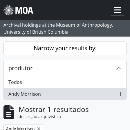
Skip to main content
Togg
Archival holdings at the Museum of Anthropology,
University of British Columbia
Narrow your results by:
produtor
Todos
Andy Morrison
1
, 1 resultados
Mostrar 1 resultados
descrição arquivística
Remove filter:
Andy Morrison