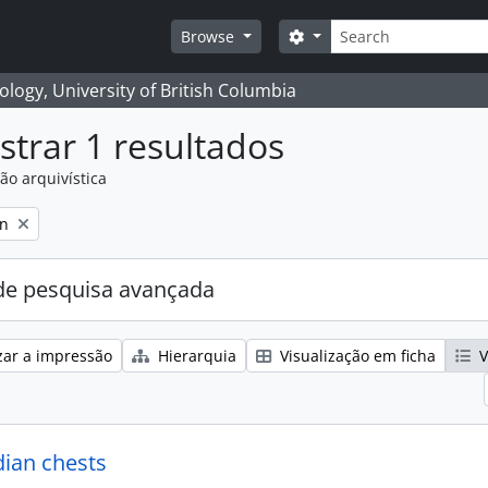
Pesquisar
Search options
Browse
logy, University of British Columbia
trar 1 resultados
ão arquivística
on
e pesquisa avançada
zar a impressão
Hierarquia
Visualização em ficha
V
dian chests