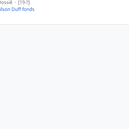
Dossiê
·
[19-?]
ilson Duff fonds