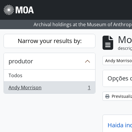
Skip to main content
Archival holdings at the Museum of Anthropo
Mos
Narrow your results by:
descriç
produtor
Remove filter:
Andy Morris
Todos
Opções d
Andy Morrison
1
, 1 resultados
Previsuali
Haida in