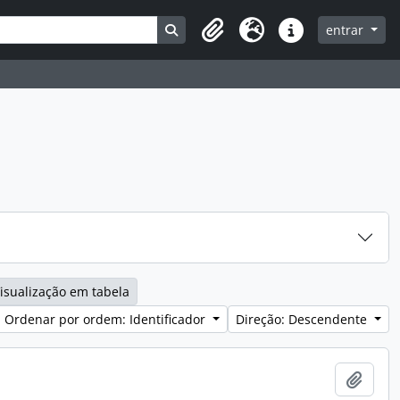
Search in browse page
entrar
Clipboard
Idioma
Ligações rápidas
isualização em tabela
Ordenar por ordem: Identificador
Direção: Descendente
Adici