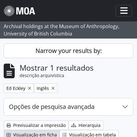
Skip to main content
Togg
Archival holdings at the Museum of Anthropology,
University of British Columbia
Narrow your results by:
Mostrar 1 resultados
descrição arquivística
Remove filter:
Remove filter:
Ed Eckley
Inglês
Opções de pesquisa avançada
Previsualizar a impressão
Hierarquia
Visualização em ficha
Visualização em tabela