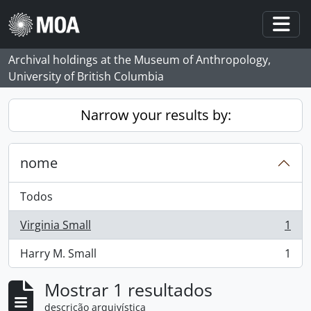
Skip to main content
Togg
Archival holdings at the Museum of Anthropology,
University of British Columbia
Narrow your results by:
nome
Todos
Virginia Small
1
, 1 resultados
Harry M. Small
1
, 1 resultados
Mostrar 1 resultados
descrição arquivística