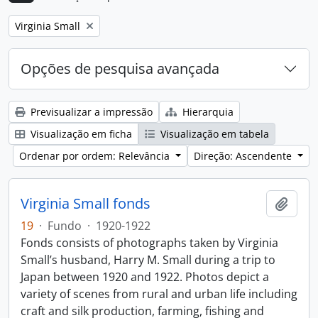
Remove filter:
Virginia Small
Opções de pesquisa avançada
Previsualizar a impressão
Hierarquia
Visualização em ficha
Visualização em tabela
Ordenar por ordem: Relevância
Direção: Ascendente
Virginia Small fonds
Adici
19
·
Fundo
·
1920-1922
Fonds consists of photographs taken by Virginia
Small’s husband, Harry M. Small during a trip to
Japan between 1920 and 1922. Photos depict a
variety of scenes from rural and urban life including
craft and silk production, farming, fishing and