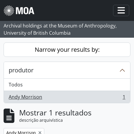
Skip to main content
Togg
Archival holdings at the Museum of Anthropology,
University of British Columbia
Narrow your results by:
produtor
Todos
Andy Morrison
1
, 1 resultados
Mostrar 1 resultados
descrição arquivística
Remove filter:
Andy Morrison