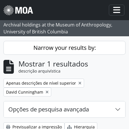
Skip to main content
Togg
Archival holdings at the Museum of Anthropology,
University of British Columbia
Narrow your results by:
Mostrar 1 resultados
descrição arquivística
Remove filter:
Apenas descrições de nível superior
Remove filter:
David Cunningham
Opções de pesquisa avançada
Previsualizar a impressão
Hierarquia