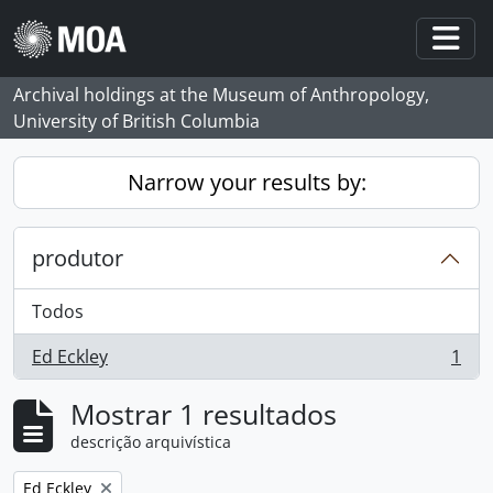
Skip to main content
Togg
Archival holdings at the Museum of Anthropology,
University of British Columbia
Narrow your results by:
produtor
Todos
Ed Eckley
1
, 1 resultados
Mostrar 1 resultados
descrição arquivística
Remove filter:
Ed Eckley