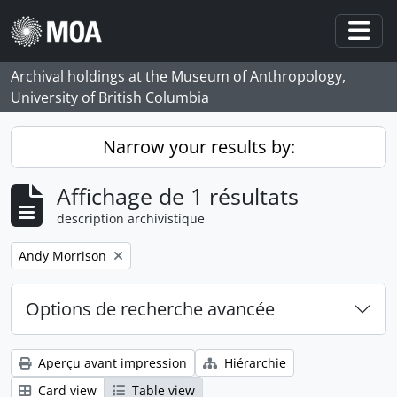
Skip to main content
Togg
Archival holdings at the Museum of Anthropology,
University of British Columbia
Narrow your results by:
Affichage de 1 résultats
description archivistique
Remove filter:
Andy Morrison
Options de recherche avancée
Aperçu avant impression
Hiérarchie
Card view
Table view