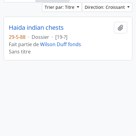
Trier par: Titre
Direction: Croissant
Haida indian chests
Ajout
29-5-88
·
Dossier
·
[19-?]
Fait partie de
Wilson Duff fonds
Sans titre