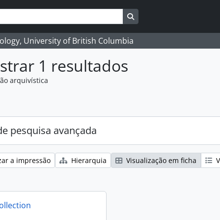
Search in browse page
logy, University of British Columbia
trar 1 resultados
ão arquivística
e pesquisa avançada
zar a impressão
Hierarquia
Visualização em ficha
V
ollection