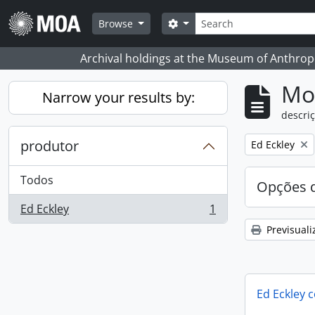
Skip to main content
Pesquisar
Search options
Browse
Archival holdings at the Museum of Anthropo
Mos
Narrow your results by:
descriç
produtor
Remove filter:
Ed Eckley
Todos
Opções d
Ed Eckley
1
, 1 resultados
Previsuali
Ed Eckley c