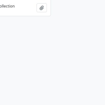
ollection
Adicionar à área de transferência