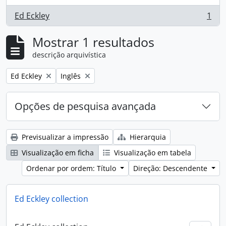
Ed Eckley
1
, 1 resultados
Mostrar 1 resultados
descrição arquivística
Remove filter:
Remove filter:
Ed Eckley
Inglês
Opções de pesquisa avançada
Previsualizar a impressão
Hierarquia
Visualização em ficha
Visualização em tabela
Ordenar por ordem: Título
Direção: Descendente
Ed Eckley collection