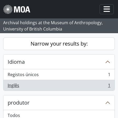
Skip to main content
Togg
Archival holdings at the Museum of Anthropology,
University of British Columbia
Narrow your results by:
Idioma
Registos únicos
1
, 1 resultados
Inglês
1
, 1 resultados
produtor
Todos