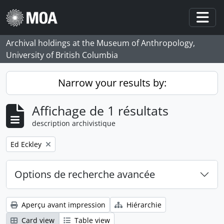
Skip to main content
Togg
Archival holdings at the Museum of Anthropology,
University of British Columbia
Narrow your results by:
Affichage de 1 résultats
description archivistique
Remove filter:
Ed Eckley
Options de recherche avancée
Aperçu avant impression
Hiérarchie
Card view
Table view