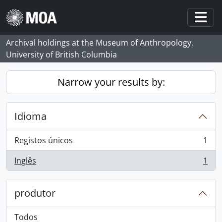
Skip to main content
Togg
Archival holdings at the Museum of Anthropology,
University of British Columbia
Narrow your results by:
Idioma
Registos únicos
1
, 1 resultados
Inglês
1
, 1 resultados
produtor
Todos