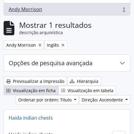
Andy Morrison
1
, 1 resultados
Mostrar 1 resultados
descrição arquivística
Remove filter:
Remove filter:
Andy Morrison
Inglês
Opções de pesquisa avançada
Previsualizar a impressão
Hierarquia
Visualização em ficha
Visualização em tabela
Ordenar por ordem: Título
Direção: Ascendente
Haida indian chests