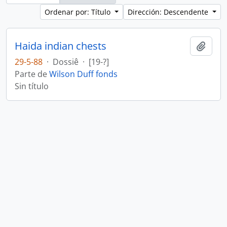
Ordenar por: Título
Dirección: Descendente
Haida indian chests
Añadi
29-5-88
·
Dossiê
·
[19-?]
Parte de
Wilson Duff fonds
Sin título