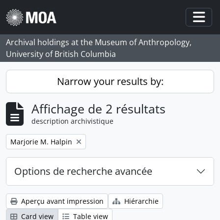
Skip to main content
Togg
Archival holdings at the Museum of Anthropology,
University of British Columbia
Narrow your results by:
Affichage de 2 résultats
description archivistique
Remove filter:
Marjorie M. Halpin
Options de recherche avancée
Aperçu avant impression
Hiérarchie
Card view
Table view