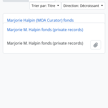
Trier par: Titre
Direction: Décroissant
Marjorie Halpin (MOA Curator) fonds
Marjorie M. Halpin fonds (private records)
Marjorie Halpin (MOA Curator) fonds
Ajout
Marjorie M. Halpin fonds (private records)
Ajout