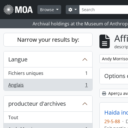
Skip to main content
Rechercher
Search options
Browse
Archival holdings at the Museum of Anthropo
Aff
Narrow your results by:
descrip
Langue
Remove filter:
Andy Morris
Fichiers uniques
1
Options 
, 1 résultats
Anglais
1
, 1 résultats
Aperçu av
producteur d'archives
Haida in
Tout
29-5-88
·