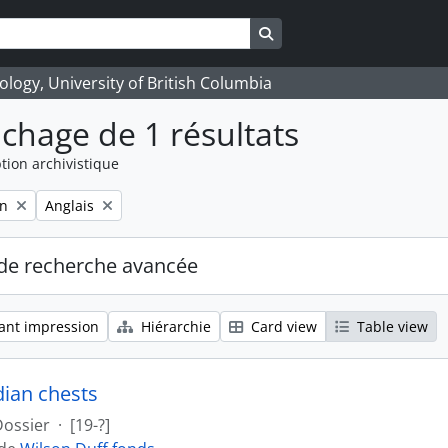
Search in browse page
logy, University of British Columbia
ichage de 1 résultats
tion archivistique
Remove filter:
on
Anglais
de recherche avancée
ant impression
Hiérarchie
Card view
Table view
dian chests
Dossier
·
[19-?]