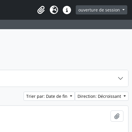
ouverture de session
Clipboard
Langue
Liens rapides
Trier par: Date de fin
Direction: Décroissant
Ajout