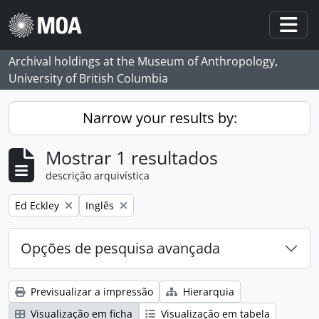
Skip to main content
Togg
Archival holdings at the Museum of Anthropology,
University of British Columbia
Narrow your results by:
Mostrar 1 resultados
descrição arquivística
Remove filter:
Remove filter:
Ed Eckley
Inglês
Opções de pesquisa avançada
Previsualizar a impressão
Hierarquia
Visualização em ficha
Visualização em tabela