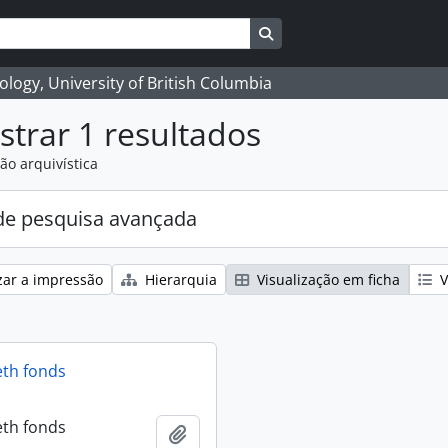
Search in browse page
logy, University of British Columbia
trar 1 resultados
ão arquivística
e pesquisa avançada
zar a impressão
Hierarquia
Visualização em ficha
V
eth fonds
eth fonds
Adicionar à área de transferência