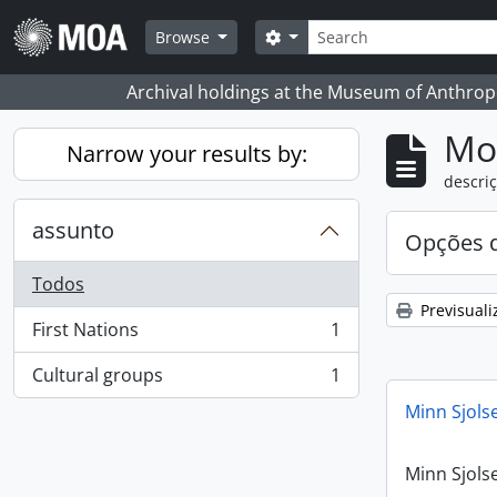
Skip to main content
Pesquisar
Search options
Browse
Archival holdings at the Museum of Anthropo
Mos
Narrow your results by:
descriç
assunto
Opções d
Todos
Previsuali
First Nations
1
, 1 resultados
Cultural groups
1
, 1 resultados
Minn Sjols
Minn Sjols