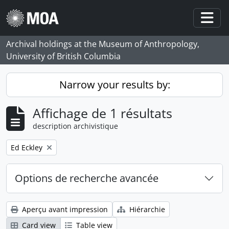
Skip to main content
Togg
Archival holdings at the Museum of Anthropology,
University of British Columbia
Narrow your results by:
Affichage de 1 résultats
description archivistique
Remove filter:
Ed Eckley
Options de recherche avancée
Aperçu avant impression
Hiérarchie
Card view
Table view