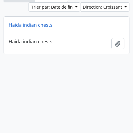
Trier par: Date de fin
Direction: Croissant
Haida indian chests
Haida indian chests
Ajout