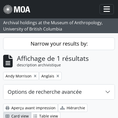
Skip to main content
Togg
Archival holdings at the Museum of Anthropology,
University of British Columbia
Narrow your results by:
Affichage de 1 résultats
description archivistique
Remove filter:
Remove filter:
Andy Morrison
Anglais
Options de recherche avancée
Aperçu avant impression
Hiérarchie
Card view
Table view