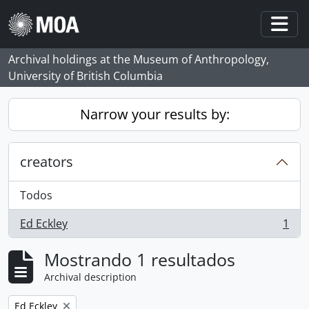
Skip to main content
Togg
Archival holdings at the Museum of Anthropology,
University of British Columbia
Narrow your results by:
creators
Todos
Ed Eckley
1
, 1 resultados
Mostrando 1 resultados
Archival description
Remove filter:
Ed Eckley