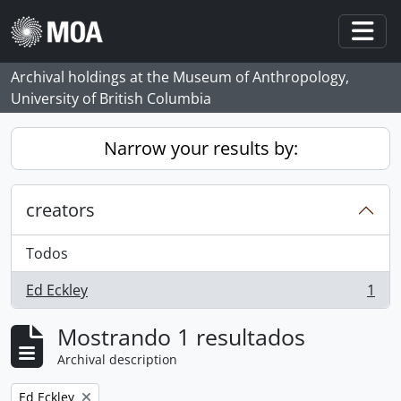
Skip to main content
Togg
Archival holdings at the Museum of Anthropology,
University of British Columbia
Narrow your results by:
creators
Todos
Ed Eckley
1
, 1 resultados
Mostrando 1 resultados
Archival description
Remove filter:
Ed Eckley