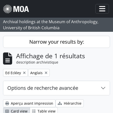
Skip to main content
Togg
Archival holdings at the Museum of Anthropology,
University of British Columbia
Narrow your results by:
Affichage de 1 résultats
description archivistique
Remove filter:
Remove filter:
Ed Eckley
Anglais
Options de recherche avancée
Aperçu avant impression
Hiérarchie
Card view
Table view