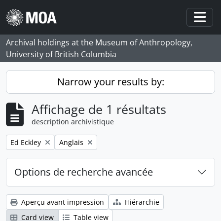
Skip to main content
Togg
Archival holdings at the Museum of Anthropology,
University of British Columbia
Narrow your results by:
Affichage de 1 résultats
description archivistique
Remove filter:
Remove filter:
Ed Eckley
Anglais
Options de recherche avancée
Aperçu avant impression
Hiérarchie
Card view
Table view