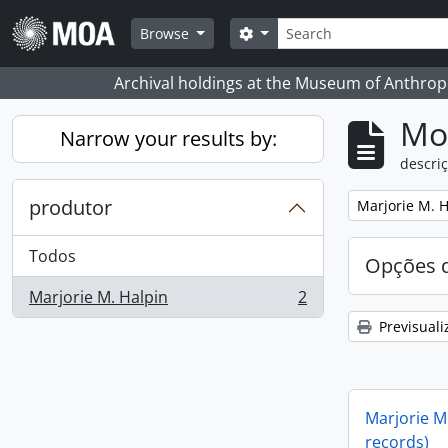
Skip to main content
Pesquisar
Search options
Browse
Archival holdings at the Museum of Anthropo
Mos
Narrow your results by:
descriç
produtor
Remove filter:
Marjorie M. H
Todos
Opções d
Marjorie M. Halpin
2
, 2 resultados
Previsuali
Marjorie M.
records)