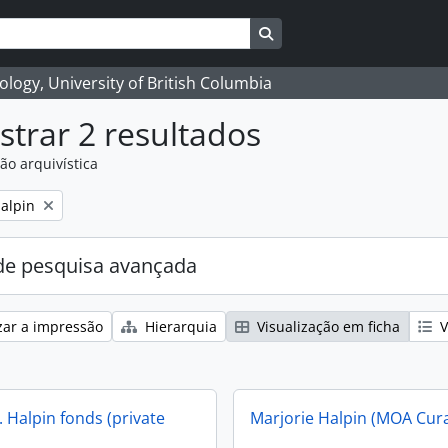
Search in browse page
logy, University of British Columbia
trar 2 resultados
ão arquivística
alpin
e pesquisa avançada
zar a impressão
Hierarquia
Visualização em ficha
V
 Halpin fonds (private
Marjorie Halpin (MOA Cur