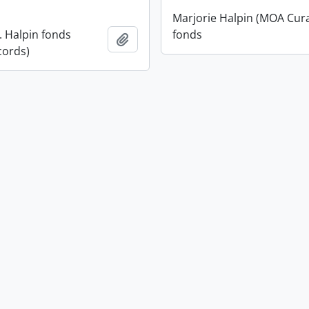
Marjorie Halpin (MOA Cur
. Halpin fonds
fonds
Adicionar à área de transferência
cords)