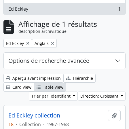
Ed Eckley
1
, 1 résultats
Affichage de 1 résultats
description archivistique
Remove filter:
Remove filter:
Ed Eckley
Anglais
Options de recherche avancée
Aperçu avant impression
Hiérarchie
Card view
Table view
Trier par: Identifiant
Direction: Croissant
Ed Eckley collection
Ajout
18
·
Collection
·
1967-1968