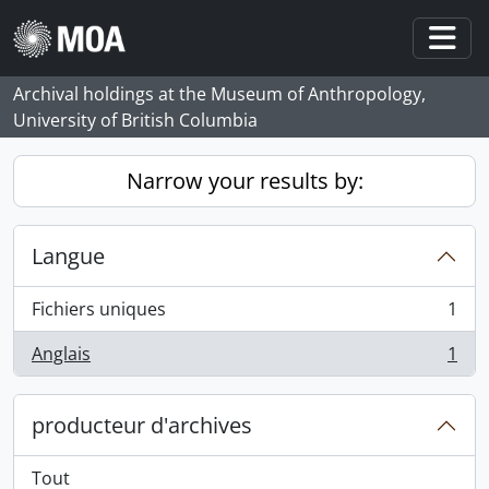
Skip to main content
Togg
Archival holdings at the Museum of Anthropology,
University of British Columbia
Narrow your results by:
Langue
Fichiers uniques
1
, 1 résultats
Anglais
1
, 1 résultats
producteur d'archives
Tout