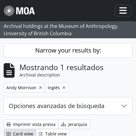
Skip to main content
Togg
Archival holdings at the Museum of Anthropology,
University of British Columbia
Narrow your results by:
Mostrando 1 resultados
Archival description
Remove filter:
Remove filter:
Andy Morrison
Inglés
Opciones avanzadas de búsqueda
Imprimir vista previa
Jerarquía
Card view
Table view