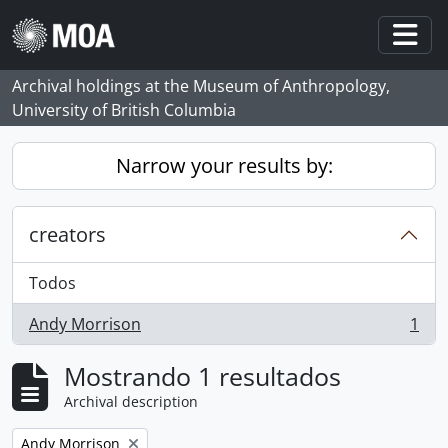
Skip to main content
Togg
Archival holdings at the Museum of Anthropology,
University of British Columbia
Narrow your results by:
creators
Todos
Andy Morrison
1
, 1 resultados
Mostrando 1 resultados
Archival description
Remove filter:
Andy Morrison