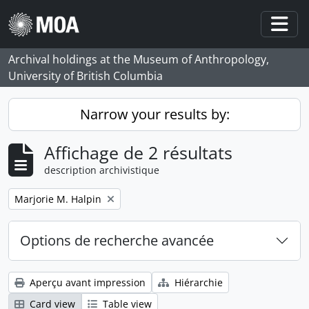
Skip to main content
Togg
Archival holdings at the Museum of Anthropology,
University of British Columbia
Narrow your results by:
Affichage de 2 résultats
description archivistique
Remove filter:
Marjorie M. Halpin
Options de recherche avancée
Aperçu avant impression
Hiérarchie
Card view
Table view