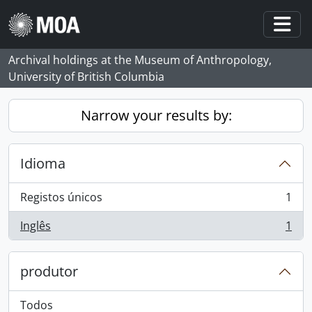
Skip to main content
Togg
Archival holdings at the Museum of Anthropology,
University of British Columbia
Narrow your results by:
Idioma
Registos únicos
1
, 1 resultados
Inglês
1
, 1 resultados
produtor
Todos