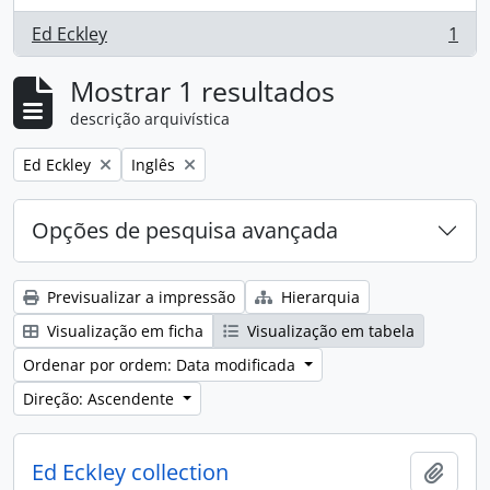
Ed Eckley
1
, 1 resultados
Mostrar 1 resultados
descrição arquivística
Remove filter:
Remove filter:
Ed Eckley
Inglês
Opções de pesquisa avançada
Previsualizar a impressão
Hierarquia
Visualização em ficha
Visualização em tabela
Ordenar por ordem: Data modificada
Direção: Ascendente
Ed Eckley collection
Adici